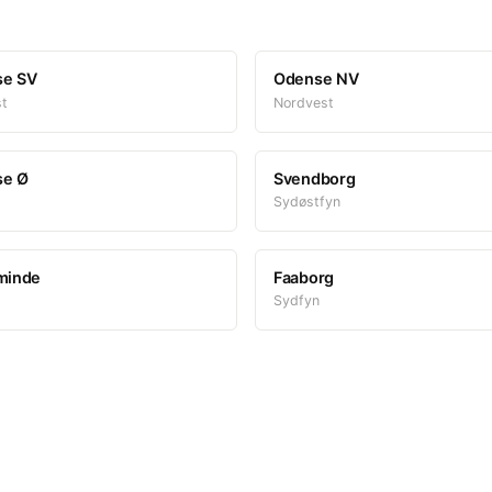
e SV
Odense NV
t
Nordvest
se Ø
Svendborg
Sydøstfyn
minde
Faaborg
Sydfyn