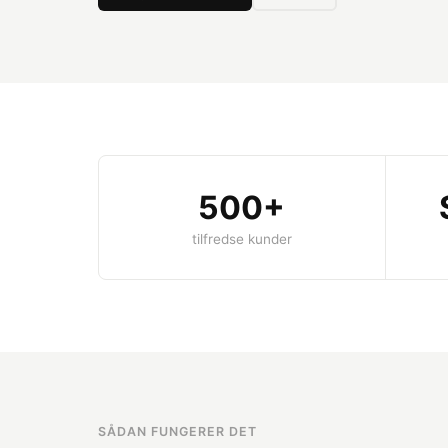
500+
tilfredse kunder
SÅDAN FUNGERER DET