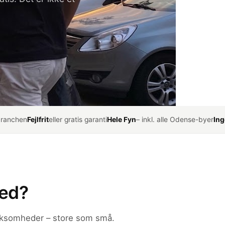
branchen
Fejlfrit
eller gratis garanti
Hele Fyn
– inkl. alle Odense-byer
Ing
med?
virksomheder – store som små.