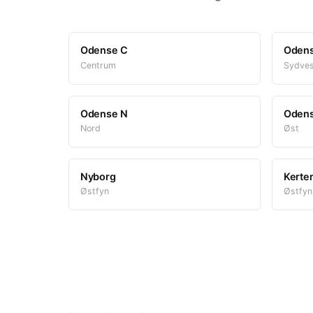
Odense C
Odens
Centrum
Sydves
Odense N
Oden
Nord
Øst
Nyborg
Kerte
Østfyn
Østfyn