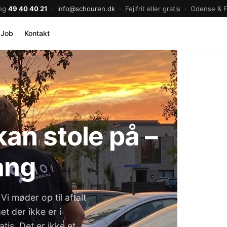
ng
49 40 40 21
·
info@schouren.dk
· Fejlfrit eller gratis · Odense & 
Job
Kontakt
an stole på –
ang
Vi møder op til aftalt
et der ikke er i
tis. Det er ikke et