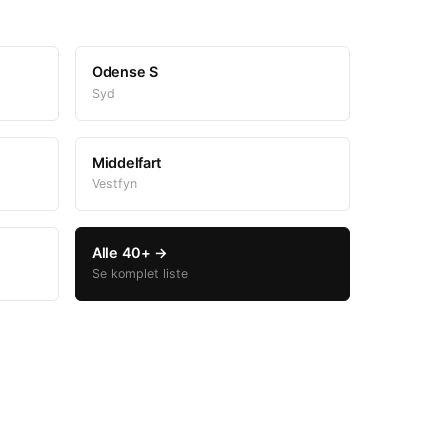
Odense S
Syd
Middelfart
Vestfyn
Alle 40+ →
Se komplet liste