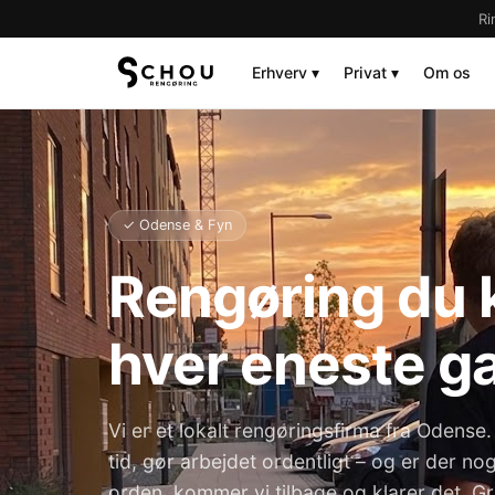
Ri
Erhverv ▾
Privat ▾
Om os
✓ Odense & Fyn
Rengøring du k
hver eneste g
Vi er et lokalt rengøringsfirma fra Odense. 
tid, gør arbejdet ordentligt – og er der nog
orden, kommer vi tilbage og klarer det. Gra