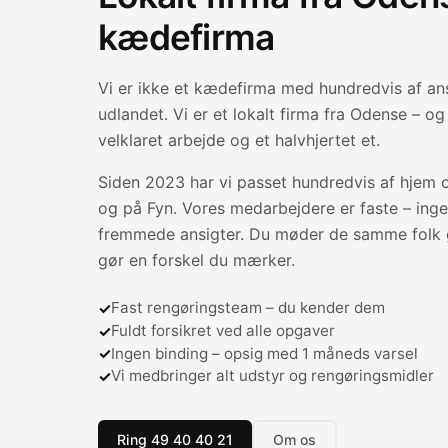
kædefirma
Vi er ikke et kædefirma med hundredvis af ans
udlandet. Vi er et lokalt firma fra Odense – og
velklaret arbejde og et halvhjertet et.
Siden 2023 har vi passet hundredvis af hjem
og på Fyn. Vores medarbejdere er faste – inge
fremmede ansigter. Du møder de samme folk 
gør en forskel du mærker.
Fast rengøringsteam – du kender dem
Fuldt forsikret ved alle opgaver
Ingen binding – opsig med 1 måneds varsel
Vi medbringer alt udstyr og rengøringsmidler
Ring 49 40 40 21
Om os