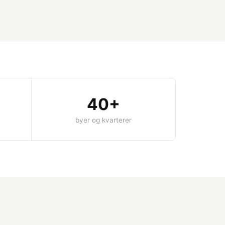
40+
byer og kvarterer