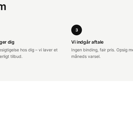
em
3
ger dig
Vi indgår aftale
sigtigelse hos dig – vi laver et
Ingen binding, fair pris. Opsig m
rligt tilbud.
måneds varsel.