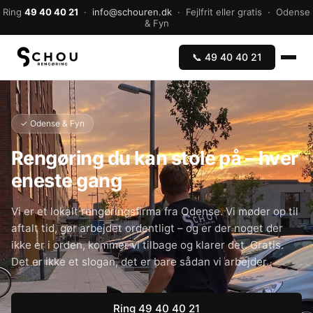
Ring
49 40 40 21
·
info@schouren.dk
· Fejlfrit eller gratis · Odense
& Fyn
📞 49 40 40 21
✓ Odense & Fyn
Rengøring du kan stole på – hver
eneste gang
Vi er et lokalt rengøringsfirma fra Odense. Vi møder op til
aftalt tid, gør arbejdet ordentligt – og er der noget der
ikke er i orden, kommer vi tilbage og klarer det. Gratis.
Det er ikke et slogan, det er bare sådan vi arbejder.
Ring 49 40 40 21