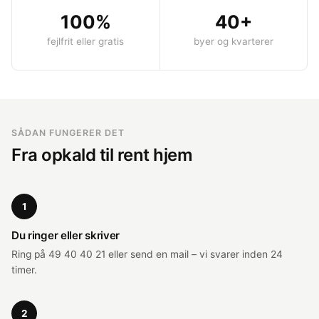
100%
40+
fejlfrit eller gratis
byer og kvarterer
SÅDAN FUNGERER DET
Fra opkald til rent hjem
1
Du ringer eller skriver
Ring på 49 40 40 21 eller send en mail – vi svarer inden 24
timer.
2