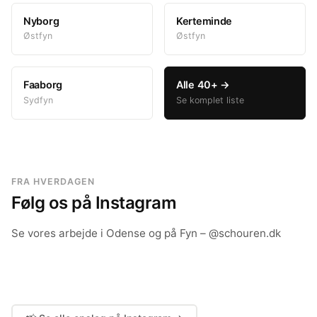
Nyborg
Kerteminde
Østfyn
Østfyn
Faaborg
Alle 40+ →
Sydfyn
Se komplet liste
FRA HVERDAGEN
Følg os på Instagram
Se vores arbejde i Odense og på Fyn – @schouren.dk