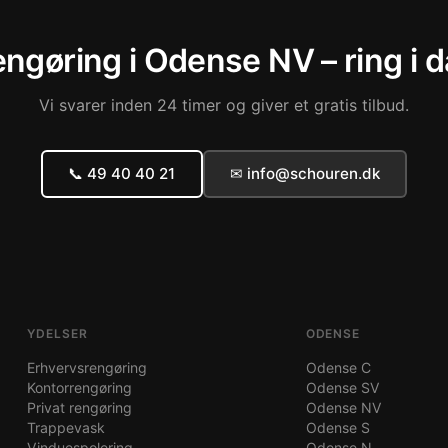
ngøring i Odense NV – ring i 
Vi svarer inden 24 timer og giver et gratis tilbud.
📞 49 40 40 21
✉ info@schouren.dk
YDELSER
ODENSE
Erhvervsrengøring
Odense C
Kontorrengøring
Odense SV
Privat rengøring
Odense NV
Trappevask
Odense S
Vinduespolering
Odense N