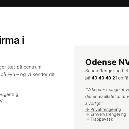
irma i
Odense N
nger tæt på centrum.
Schou Rengøring betj
på Fyn – og vi kender dit
på
49 40 40 21
og få 
"Vi kender mange af vo
-ugentlig
det er resultatet af at
NV
alvorligt."
→ Privat rengøring
→ Erhvervsrengøring
→ Trappevask