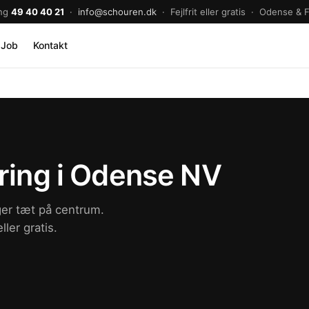
ng
49 40 40 21
·
info@schouren.dk
· Fejlfrit eller gratis · Odense & 
Job
Kontakt
ring i Odense NV
ger tæt på centrum.
ller gratis.