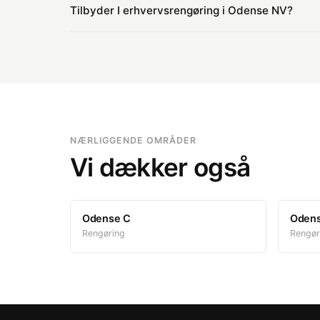
Vi er i Odense NV regelmæssigt og kan typisk start
Tilbyder I erhvervsrengøring i Odense NV?
Ja – vi tilbyder erhvervsrengøring til kontorer, buti
NÆRLIGGENDE OMRÅDER
Vi dækker også
Odense C
Oden
Rengøring
Rengør