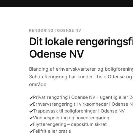
RENGØRING I ODENSE NV
Dit lokale rengøringsf
Odense NV
Blanding af erhvervskvarterer og boligforeni
Schou Rengøring har kunder i hele Odense og 
område.
Privat rengøring i Odense NV – ugentlig eller 2
Erhvervsrengøring til virksomheder i Odense 
Trappevask til boligforeninger i Odense NV
Vinduespolering og hovedrengøring
Flytterengøring – depositum sikret
Fejlfrit eller gratis