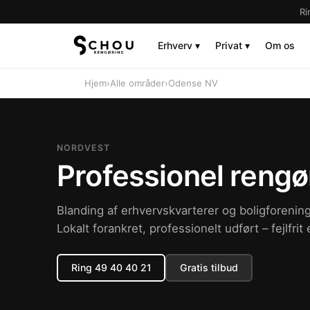
Ri
Erhverv ▾
Privat ▾
Om os
Hjem
›
Alle områder
›
Odense NV
NORDVEST
Professionel rengø
Blanding af erhvervskvarterer og boligforenin
Lokalt forankret, professionelt udført – fejlfrit e
Ring 49 40 40 21
Gratis tilbud