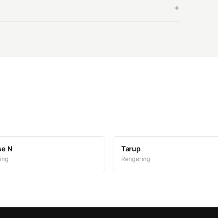
e inden for 1–2 uger.
+
kker og institutioner i Odense NV.
se N
Tarup
ing
Rengøring