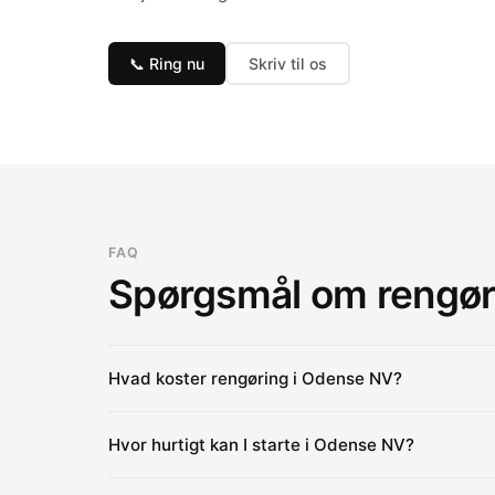
📞 Ring nu
Skriv til os
FAQ
Spørgsmål om rengør
Hvad koster rengøring i Odense NV?
Prisen afhænger af opgavens art og størrelse. Ring 
Hvor hurtigt kan I starte i Odense NV?