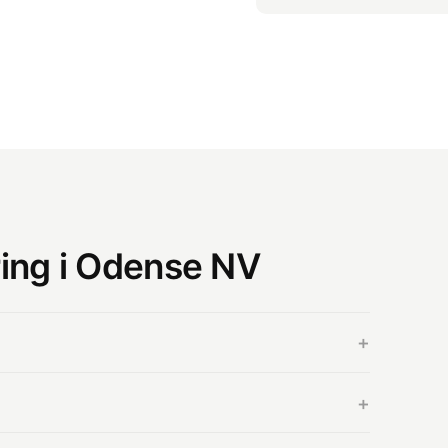
ing i Odense NV
+
på 49 40 40 21 for et gratis og uforpligtende tilbud.
+