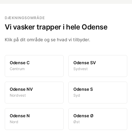
Nyborg. Ingen ekstra gebyr for kørsel ved faste aftaler.
DÆKNINGSOMRÅDE
Vi vasker trapper i hele Odense
Klik på dit område og se hvad vi tilbyder.
Odense C
Odense SV
Centrum
Sydvest
Odense NV
Odense S
Nordvest
Syd
Odense N
Odense Ø
Nord
Øst