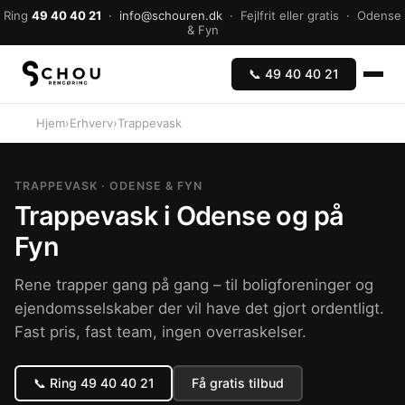
Ring
49 40 40 21
·
info@schouren.dk
· Fejlfrit eller gratis · Odense
& Fyn
📞 49 40 40 21
Hjem
›
Erhverv
›
Trappevask
TRAPPEVASK · ODENSE & FYN
Trappevask i Odense og på
Fyn
Rene trapper gang på gang – til boligforeninger og
ejendomsselskaber der vil have det gjort ordentligt.
Fast pris, fast team, ingen overraskelser.
📞 Ring 49 40 40 21
Få gratis tilbud